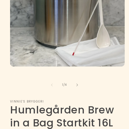
Öppna
mediet
1
i
av
1
/
4
modalfönster
VINNIE’S BRYGGERI
Humlegården Brew
in a Bag Startkit 16L