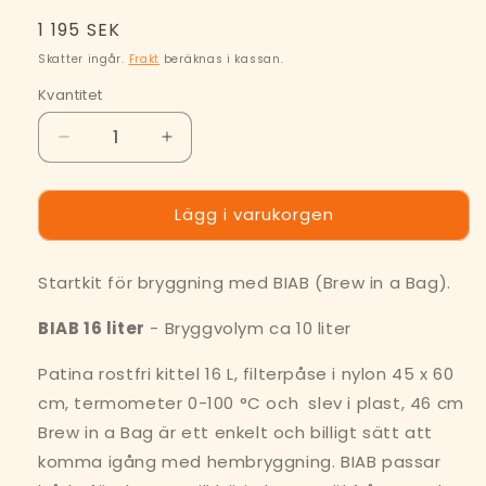
Ordinarie
1 195 SEK
pris
Skatter ingår.
Frakt
beräknas i kassan.
Kvantitet
Minska
Öka
kvantitet
kvantitet
för
för
Lägg i varukorgen
Humlegården
Humlegården
Brew
Brew
in
in
Startkit för bryggning med BIAB (Brew in a Bag).
a
a
Bag
Bag
BIAB 16 liter
- Bryggvolym ca 10 liter
Startkit
Startkit
16L
16L
Patina rostfri kittel 16 L, filterpåse i nylon 45 x 60
cm, termometer 0-100 °C och slev i plast, 46 cm
Brew in a Bag är ett enkelt och billigt sätt att
komma igång med hembryggning. BIAB passar