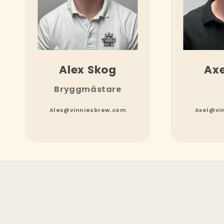
Alex Skog
Axe
Bryggmästare
Alex@vinniesbrew.com
Axel@vi