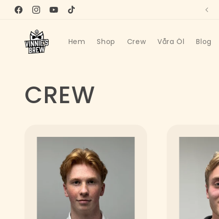
vidare
Välkommen
Facebook
Instagram
YouTube
TikTok
till
innehåll
Hem
Shop
Crew
Våra Öl
Blog
CREW